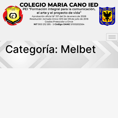
Categoría:
Melbet